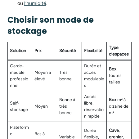
ou
l’humidité
.
Choisir son mode de
stockage
Type
Solution
Prix
Sécurité
Flexibilité
d’espaces
Garde-
Durée et
Box
meuble
Moyen à
Très
accès
toutes
professio
élevé
bonne
modulable
tailles
nnel
s
Accès
Bonne à
Box
m² à
Self-
libre,
Moyen
très
dizaine de
stockage
réservatio
bonne
m²
n rapide
Plateform
Durée
Cave
,
e
Bas à
Variable
flexible,
grenier
,