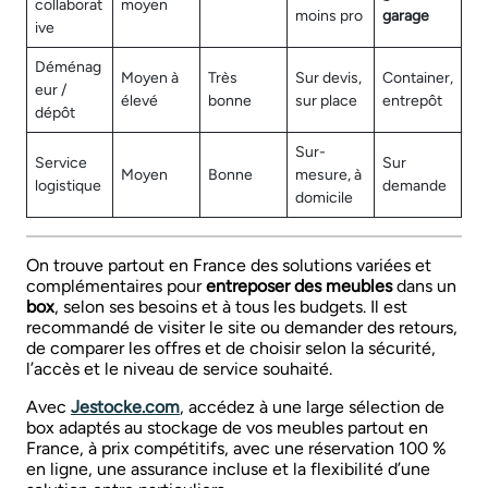
collaborat
moyen
moins pro
garage
ive
Déménag
Moyen à
Très
Sur devis,
Container,
eur /
élevé
bonne
sur place
entrepôt
dépôt
Sur-
Service
Sur
Moyen
Bonne
mesure, à
logistique
demande
domicile
On trouve partout en France des solutions variées et
complémentaires pour
entreposer des meubles
dans un
box
, selon ses besoins et à tous les budgets. Il est
recommandé de visiter le site ou demander des retours,
de comparer les offres et de choisir selon la sécurité,
l’accès et le niveau de service souhaité.
Avec
Jestocke.com
, accédez à une large sélection de
box adaptés au stockage de vos meubles partout en
France, à prix compétitifs, avec une réservation 100 %
en ligne, une assurance incluse et la flexibilité d’une