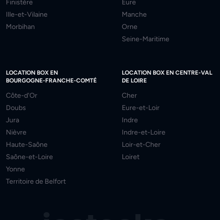
Finistère
Eure
Ille-et-Vilaine
Manche
Morbihan
Orne
Seine-Maritime
LOCATION BOX EN
LOCATION BOX EN CENTRE-VAL
BOURGOGNE-FRANCHE-COMTÉ
DE LOIRE
Côte-d'Or
Cher
Doubs
Eure-et-Loir
Jura
Indre
Nièvre
Indre-et-Loire
Haute-Saône
Loir-et-Cher
Saône-et-Loire
Loiret
Yonne
Territoire de Belfort