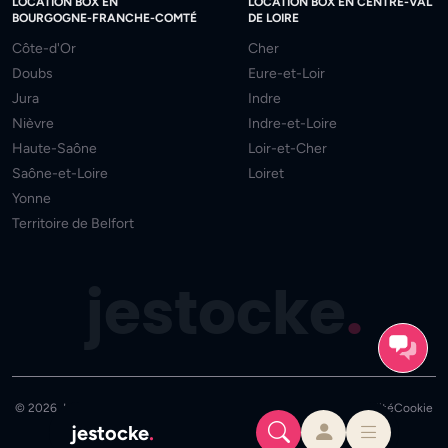
LOCATION BOX EN
LOCATION BOX EN CENTRE-VAL
BOURGOGNE-FRANCHE-COMTÉ
DE LOIRE
Côte-d'Or
Cher
Doubs
Eure-et-Loir
Jura
Indre
Nièvre
Indre-et-Loire
Haute-Saône
Loir-et-Cher
Saône-et-Loire
Loiret
Yonne
Territoire de Belfort
jestocke
.
© 2026 JeStocke - Tous droits réservés
Mentions
CGU
Confidentialité
Cookie
jestocke
.