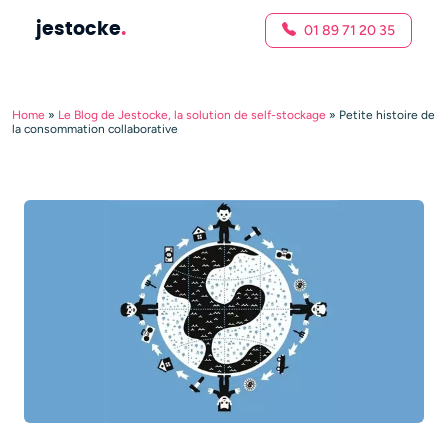
jestocke
.
01 89 71 20 35
Home
»
Le Blog de Jestocke, la solution de self-stockage
»
Petite histoire de
la consommation collaborative