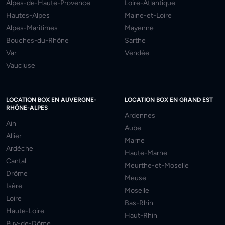
Alpes-de-Haute-Provence
Loire-Atlantique
Hautes-Alpes
Maine-et-Loire
Alpes-Maritimes
Mayenne
Bouches-du-Rhône
Sarthe
Var
Vendée
Vaucluse
LOCATION BOX EN AUVERGNE-
LOCATION BOX EN GRAND EST
RHÔNE-ALPES
Ardennes
Ain
Aube
Allier
Marne
Ardèche
Haute-Marne
Cantal
Meurthe-et-Moselle
Drôme
Meuse
Isère
Moselle
Loire
Bas-Rhin
Haute-Loire
Haut-Rhin
Puy-de-Dôme