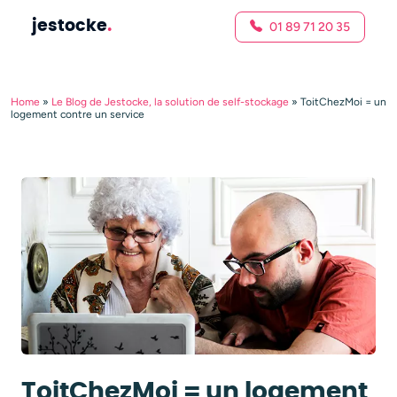
jestocke
.
01 89 71 20 35
Home
»
Le Blog de Jestocke, la solution de self-stockage
»
ToitChezMoi = un
logement contre un service
ToitChezMoi = un logement