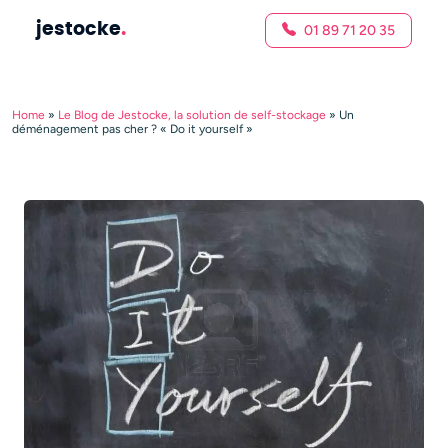
jestocke
.
01 89 71 20 35
Home
»
Le Blog de Jestocke, la solution de self-stockage
»
Un
déménagement pas cher ? « Do it yourself »