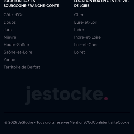
LOCATION BOX EN
LOCATION BOX EN CENTRE-VAL
BOURGOGNE-FRANCHE-COMTÉ
DE LOIRE
Côte-d'Or
Cher
Doubs
Eure-et-Loir
Jura
Indre
Nièvre
Indre-et-Loire
Haute-Saône
Loir-et-Cher
Saône-et-Loire
Loiret
Yonne
Territoire de Belfort
jestocke
.
© 2026 JeStocke - Tous droits réservés
Mentions
CGU
Confidentialité
Cookie