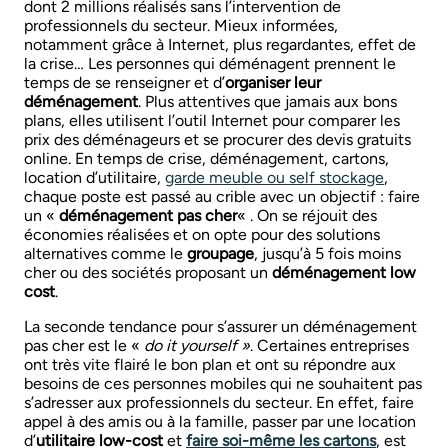
dont 2 millions réalisés sans l’intervention de
professionnels du secteur. Mieux informées,
notamment grâce à Internet, plus regardantes, effet de
la crise… Les personnes qui déménagent prennent le
temps de se renseigner et d’
organiser leur
déménagement
. Plus attentives que jamais aux bons
plans, elles utilisent l’outil Internet pour comparer les
prix des déménageurs et se procurer des devis gratuits
online. En temps de crise, déménagement, cartons,
location d’utilitaire,
garde meuble ou self stockage
,
chaque poste est passé au crible avec un objectif : faire
un «
déménagement pas cher
« . On se réjouit des
économies réalisées et on opte pour des solutions
alternatives comme le
groupage
, jusqu’à 5 fois moins
cher ou des sociétés proposant un
déménagement low
cost
.
La seconde tendance pour s’assurer un déménagement
pas cher est le «
do it yourself »
. Certaines entreprises
ont très vite flairé le bon plan et ont su répondre aux
besoins de ces personnes mobiles qui ne souhaitent pas
s’adresser aux professionnels du secteur. En effet, faire
appel à des amis ou à la famille, passer par une location
d’
utilitaire low-cost
et
faire soi-même les cartons
, est