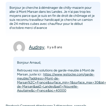
Bonjour je cherche à déménager de chilly-mazarin pour
aller à Mont Marsan dans les Landes. Je n’ai pas trop les
moyens parce que je suis en fin de droit de chômage et je
suis reconnu travailleur handicapé je cherche un camion
de 24 mètres cubes avec chauffeur pour le début
d’octobre merci d’avance
Audrey
,
Il y a 8 ans
Bonjour Arnaud,
Retrouvez nos solutions de garde-meuble à Mont de
Marsan, juste ici :
https://www.jestocke.com/garde-
meuble/?address=Mont-de-
Marsan%2C+France&surface_min=1&surface_max=30&lat
de-Marsan&aal2=Landes&aal1=Nouvelle-
Aquitaine&c=France&pc=40000
Pingback:
Comment déménager ? démarches, conseils,