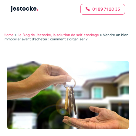
jestocke
.
01 89 71 20 35
Home
»
Le Blog de Jestocke, la solution de self-stockage
»
Vendre un bien
immobilier avant d’acheter : comment s’organiser ?